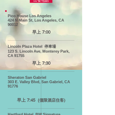
出發地點
Pico House Los Angeles
424 N Main St, Los Angeles, CA
90012
早上 7:00
Lincoln Plaza Hotel 停車場
123 S. Lincoln Ave, Monterey Park,
CA 91755
早上 7:30
Sheraton San Gabriel
303 E. Valley Blvd, San Gabriel, CA
91776
早上 7:45 (
僅限酒店住客)
Hartford Hotel, BW Signature