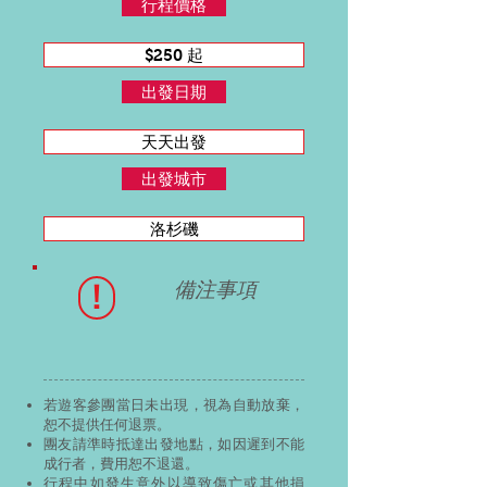
行程價格
$250 起
出發日期
天天出發
出發城市
洛杉磯
!
備注事項
若遊客參團當日未出現，視為自動放棄，
恕不提供任何退票。
團友請準時抵達出發地點，如因遲到不能
成行者，費用恕不退還。
行程中如發生意外以導致傷亡或其他損