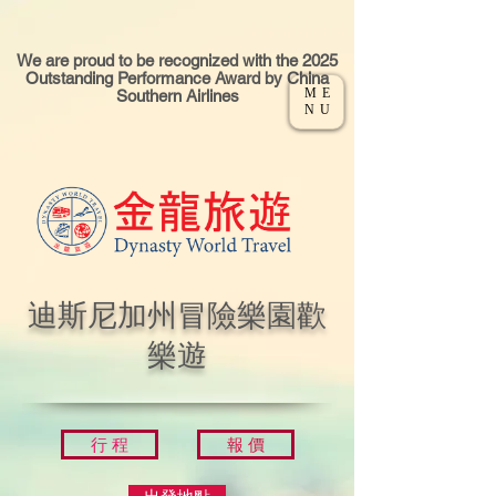
We are proud to be recognized with the 2025
Outstanding Performance Award by China
ME
Southern Airlines
NU
迪斯尼加州冒險樂園歡
樂遊
行 程
報 價