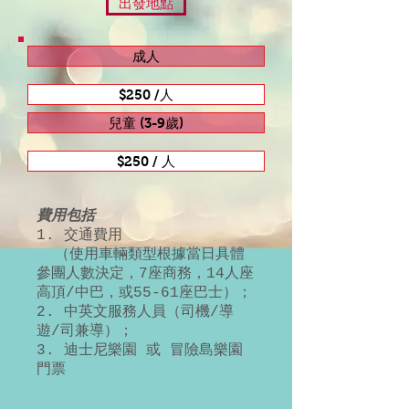
出發地點
成人
$250 /人
兒童 (3-9歲)
$250 / 人
費用包括
1. 交通費用
（使用車輛類型根據當日具體
參團人數決定，7座商務，14人座
高頂/中巴，或55-61座巴士）；
2. 中英文服務人員（司機/導
遊/司兼導）；
3. 迪士尼樂園 或 冒險島樂園
門票