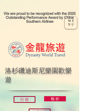
We are proud to be recognized with the 2025
Outstanding Performance Award by China
ME
Southern Airlines
NU
洛杉磯迪斯尼樂園歡樂
遊
報 价
行 程