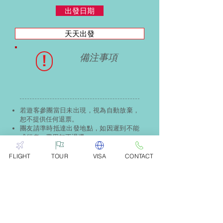
出發日期
天天出發
!
備注事項
若遊客參團當日未出現，視為自動放棄，
恕不提供任何退票。
團友請準時抵達出發地點，如因遲到不能
成行者，費用恕不退還。
行程中如發生意外以導致傷亡或其他損
失，當根據航空公司、酒店、巴士等營運
FLIGHT
TOUR
VISA
CONTACT
機構所規定之條例作爲解決依據，與本公
司無關。
出發城市
洛杉磯