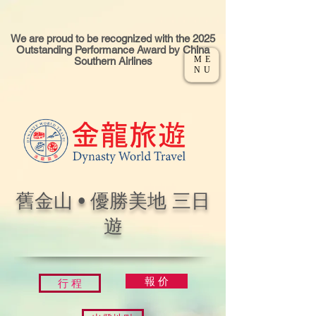
We are proud to be recognized with the 2025
Outstanding Performance Award by China
ME
Southern Airlines
NU
舊金山
•
優勝美地 三日
遊
報 价
行 程