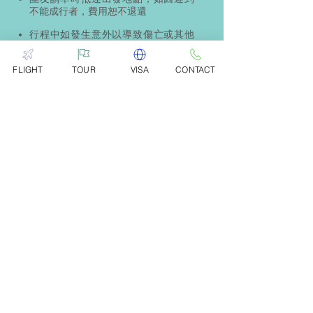
不能成行者，費用恕不退還
行程中如發生意外以導致傷亡或其他
損失，當根據航空公司、酒店、巴士
等營運機構所規定之條例作爲解決依
FLIGHT
TOUR
VISA
CONTACT
據，與本公司無關
為保證行程之順利，
出團公司將保留
臨時變動或更改行程之權利