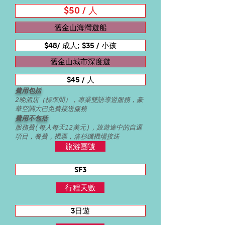
$50 / 人
舊金山海灣遊船
$48/ 成人; $35 / 小孩
舊金山城市深度遊
$45 / 人
費用包括
2晚酒店（標準間），專業雙語導遊服務，豪
華空調大巴免費接送服務
費用不包括
服務費(每人每天12美元)，旅遊途中的自選
項目
，
餐費
，
機票
，
洛杉磯機場接送
旅游團號
SF3
行程天數
3日遊