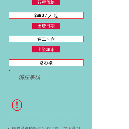
行程價格
$358 / 人 起
出發日期
週二丶六
出發城市
洛杉磯
備注事項
!
團友請準時抵達出發地點，如因遲到