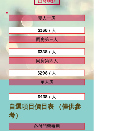
出發地點
雙人一房
$358 / 人
同房第三人
$328 / 人
同房第四人
$298 / 人
單人房
$438 / 人
自選項目價目表 （僅供參
考）
必付門票费用