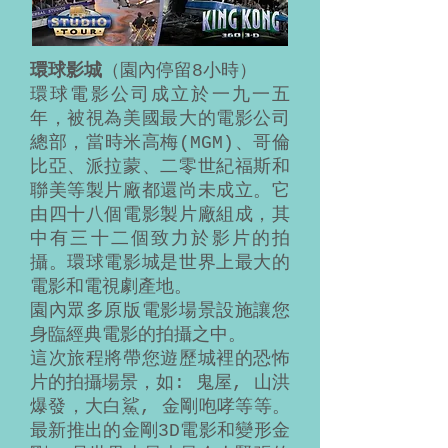
環球影城
（園內停留8小時）
環球電影公司成立於一九一五
年，被視為美國最大的電影公司
總部，當時米高梅(MGM)、哥倫
比亞、派拉蒙、二零世紀福斯和
聯美等製片廠都還尚未成立。它
由四十八個電影製片廠組成，其
中有三十二個致力於影片的拍
攝。環球電影城是世界上最大的
電影和電視劇產地。
園內眾多原版電影場景設施讓您
身臨經典電影的拍攝之中。
這次旅程將帶您遊歷城裡的恐怖
片的拍攝場景，如: 鬼屋, 山洪
爆發，大白鯊, 金剛咆哮等等。
最新推出的金剛3D電影和變形金